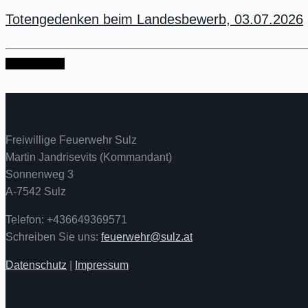
Totengedenken beim Landesbewerb, 03.07.2026
weiter lesen
Freiwillige Feuerwehr Sulz
Martin Jandrisevits (Kommandant)
Sonnenweg 3
A-7542 Sulz
Telefon: +436649369571
Schreiben Sie uns:
feuerwehr@sulz.at
Datenschutz
|
Impressum