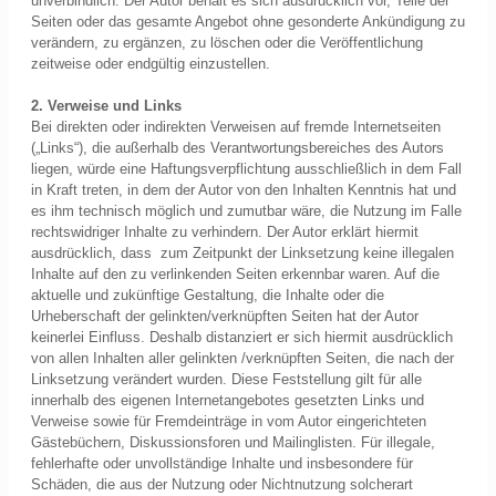
unverbindlich. Der Autor behält es sich ausdrücklich vor, Teile der
Seiten oder das gesamte Angebot ohne gesonderte Ankündigung zu
verändern, zu ergänzen, zu löschen oder die Veröffentlichung
zeitweise oder endgültig einzustellen.
2. Verweise und Links
Bei direkten oder indirekten Verweisen auf fremde Internetseiten
(„Links“), die außerhalb des Verantwortungsbereiches des Autors
liegen, würde eine Haftungsverpflichtung ausschließlich in dem Fall
in Kraft treten, in dem der Autor von den Inhalten Kenntnis hat und
es ihm technisch möglich und zumutbar wäre, die Nutzung im Falle
rechtswidriger Inhalte zu verhindern. Der Autor erklärt hiermit
ausdrücklich, dass zum Zeitpunkt der Linksetzung keine illegalen
Inhalte auf den zu verlinkenden Seiten erkennbar waren. Auf die
aktuelle und zukünftige Gestaltung, die Inhalte oder die
Urheberschaft der gelinkten/verknüpften Seiten hat der Autor
keinerlei Einfluss. Deshalb distanziert er sich hiermit ausdrücklich
von allen Inhalten aller gelinkten /verknüpften Seiten, die nach der
Linksetzung verändert wurden. Diese Feststellung gilt für alle
innerhalb des eigenen Internetangebotes gesetzten Links und
Verweise sowie für Fremdeinträge in vom Autor eingerichteten
Gästebüchern, Diskussionsforen und Mailinglisten. Für illegale,
fehlerhafte oder unvollständige Inhalte und insbesondere für
Schäden, die aus der Nutzung oder Nichtnutzung solcherart