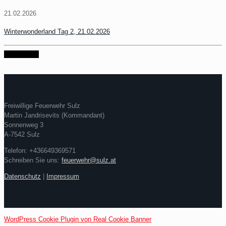
21.02.2026
Winterwonderland Tag 2, 21.02.2026
weiter lesen
Freiwillige Feuerwehr Sulz
Martin Jandrisevits (Kommandant)
Sonnenweg 3
A-7542 Sulz
Telefon: +436649369571
Schreiben Sie uns:
feuerwehr@sulz.at
Datenschutz
|
Impressum
WordPress Cookie Plugin von Real Cookie Banner