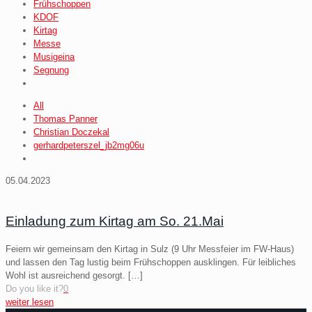
Frühschoppen
KDOF
Kirtag
Messe
Musigeina
Segnung
All
Thomas Panner
Christian Doczekal
gerhardpeterszel_jb2mg06u
05.04.2023
Einladung zum Kirtag am So. 21.Mai
Feiern wir gemeinsam den Kirtag in Sulz (9 Uhr Messfeier im FW-Haus)
und lassen den Tag lustig beim Frühschoppen ausklingen. Für leibliches
Wohl ist ausreichend gesorgt.
[…]
Do you like it?
0
weiter lesen